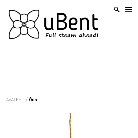
/
AVALEHT
Õun