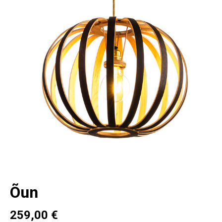
Õun
259,00 €