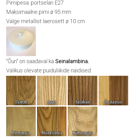
Pirnipesa: portselan E27
Maksimaalne pirni ø 95 mm
Valge metallist laerosett ø 10 cm
"Õun" on saadaval ka
Seinalambina.
Valikus olevate puiduliikide näidised: